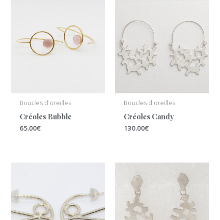
Boucles d'oreilles
Boucles d'oreilles
Créoles Bubble
Créoles Candy
65.00
€
130.00
€