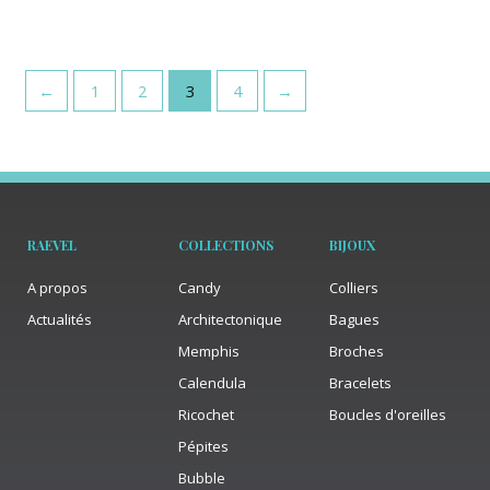
←
1
2
3
4
→
RAEVEL
COLLECTIONS
BIJOUX
A propos
Candy
Colliers
Actualités
Architectonique
Bagues
Memphis
Broches
Calendula
Bracelets
Ricochet
Boucles d'oreilles
Pépites
Bubble