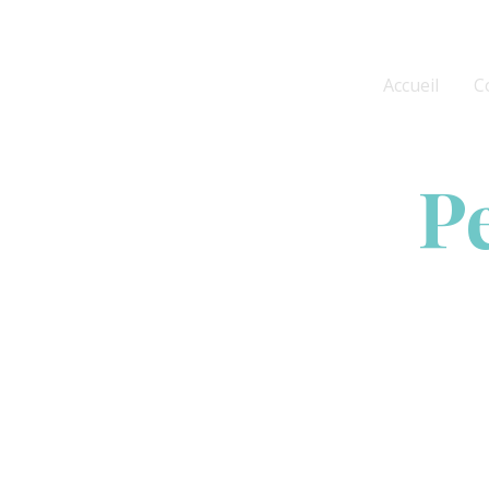
Aller
au
contenu
Accueil
C
Pe