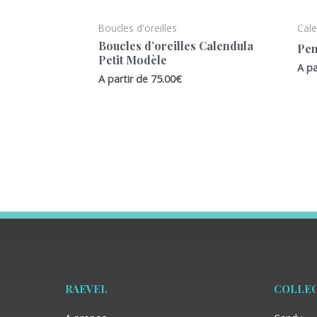
Boucles d'oreilles
Cal
Boucles d’oreilles Calendula
Pen
Petit Modèle
A pa
A partir de
75.00
€
RAEVEL
COLLE