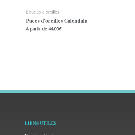
Boucles d'oreilles
Puces d’oreilles Calendula
A partir de
44.00
€
LIENS UTILES