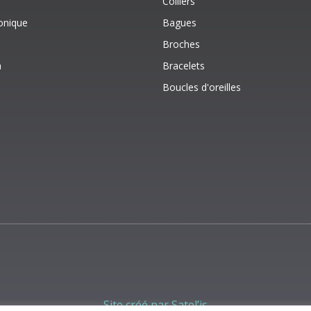
Colliers
onique
Bagues
Broches
a
Bracelets
Boucles d'oreilles
Site créé par Satel’is