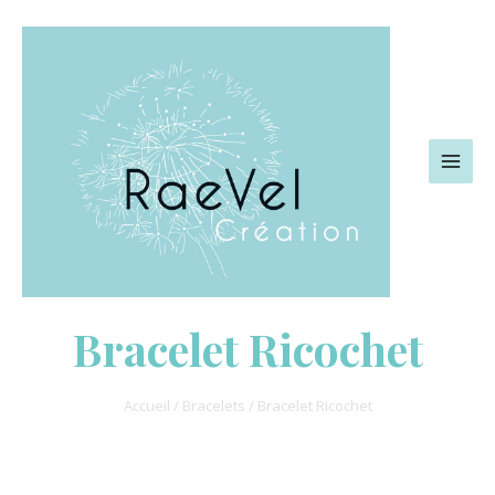
Aller
MAI
au
MEN
contenu
Bracelet Ricochet
Accueil
/
Bracelets
/ Bracelet Ricochet
quantité