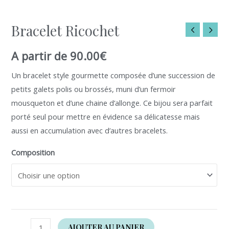
de
Bracelet Ricochet
Bracelet
Ricochet
A partir de
90.00
€
Un bracelet style gourmette composée d’une succession de
petits galets polis ou brossés, muni d’un fermoir
mousqueton et d’une chaine d’allonge. Ce bijou sera parfait
porté seul pour mettre en évidence sa délicatesse mais
aussi en accumulation avec d’autres bracelets.
Composition
AJOUTER AU PANIER