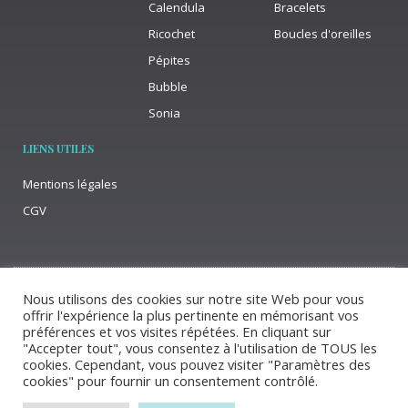
Calendula
Bracelets
Ricochet
Boucles d'oreilles
Pépites
Bubble
Sonia
LIENS UTILES
Mentions légales
CGV
Nous utilisons des cookies sur notre site Web pour vous
I
F
L
offrir l'expérience la plus pertinente en mémorisant vos
n
a
i
s
c
n
préférences et vos visites répétées. En cliquant sur
t
e
k
"Accepter tout", vous consentez à l'utilisation de TOUS les
a
b
e
g
o
d
cookies. Cependant, vous pouvez visiter "Paramètres des
r
o
i
a
k
n
cookies" pour fournir un consentement contrôlé.
m
-
Site créé par Satel’is
f